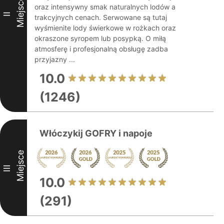
Miejsce
oraz intensywny smak naturalnych lodów a
II
trakcyjnych cenach. Serwowane są tutaj
wyśmienite lody świerkowe w rożkach oraz
okraszone syropem lub posypką. O miłą
atmosferę i profesjonalną obsługę zadba
przyjazny ...
10.0
(1246)
Włóczykij GOFRY i napoje
Miejsce
III
10.0
(291)