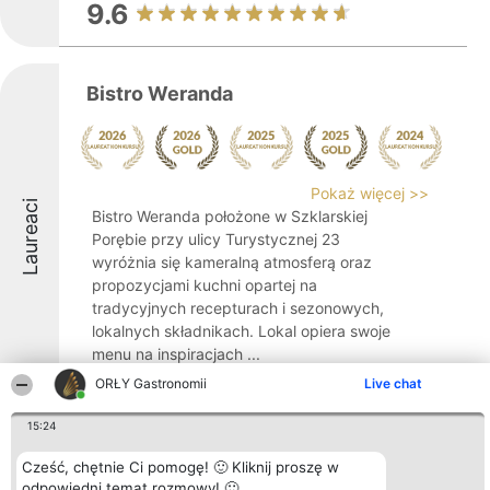
9.6
Bistro Weranda
Pokaż więcej >>
Laureaci
Bistro Weranda położone w Szklarskiej
Porębie przy ulicy Turystycznej 23
wyróżnia się kameralną atmosferą oraz
propozycjami kuchni opartej na
tradycyjnych recepturach i sezonowych,
lokalnych składnikach. Lokal opiera swoje
menu na inspiracjach ...
ORŁY Gastronomii
Live chat
9.6
15:24
Cześć, chętnie Ci pomogę! 🙂 Kliknij proszę w
Niebo w gębie Jednosci Narodowej
odpowiedni temat rozmowy! 🙂