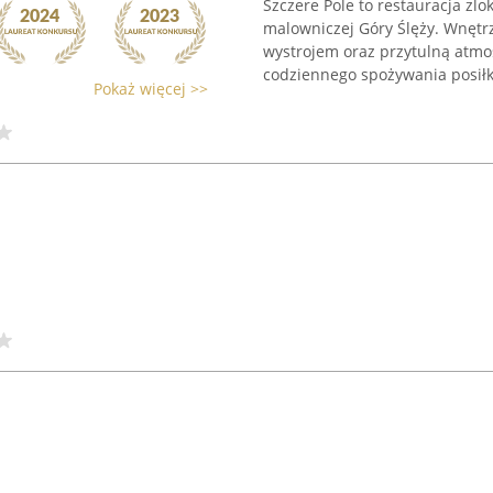
Szczere Pole to restauracja zl
malowniczej Góry Ślęży. Wnętr
wystrojem oraz przytulną atmo
codziennego spożywania posiłkó
Pokaż więcej >>