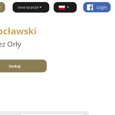
ę
Login
Inne branże
ocławski
ez Orły
Szukaj