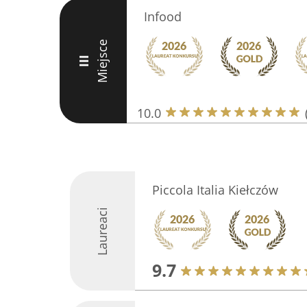
Infood
Miejsce
III
10.0
Piccola Italia Kiełczów
Laureaci
9.7