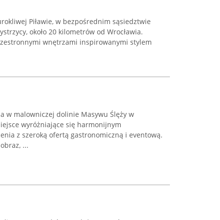
urokliwej Piławie, w bezpośrednim sąsiedztwie
strzycy, około 20 kilometrów od Wrocławia.
przestronnymi wnętrzami inspirowanymi stylem
na w malowniczej dolinie Masywu Ślęży w
miejsce wyróżniające się harmonijnym
enia z szeroką ofertą gastronomiczną i eventową.
braz, ...