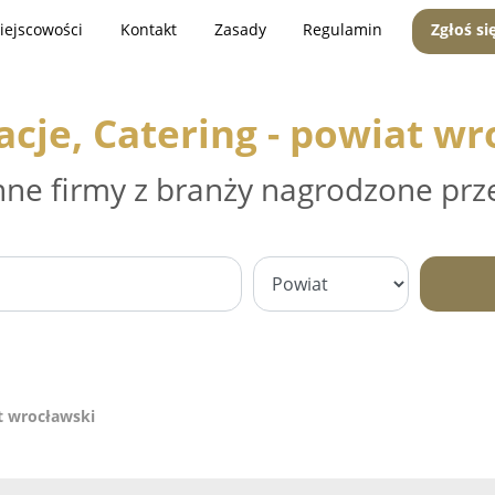
iejscowości
Kontakt
Zasady
Regulamin
Zgłoś si
acje, Catering - powiat wr
nne firmy z branży nagrodzone prz
at wrocławski