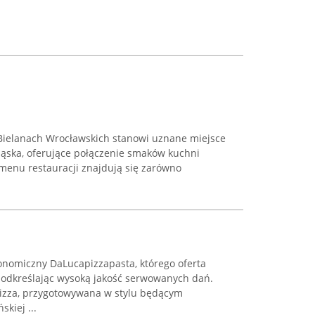
Bielanach Wrocławskich stanowi uznane miejsce
ląska, oferujące połączenie smaków kuchni
 menu restauracji znajdują się zarówno
ronomiczny DaLucapizzapasta, którego oferta
 podkreślając wysoką jakość serwowanych dań.
 pizza, przygotowywana w stylu będącym
kiej ...