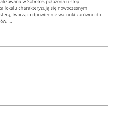
okalizowana w Sobótce, położona u stóp
za lokalu charakteryzują się nowoczesnym
sferą, tworząc odpowiednie warunki zarówno do
w, ...