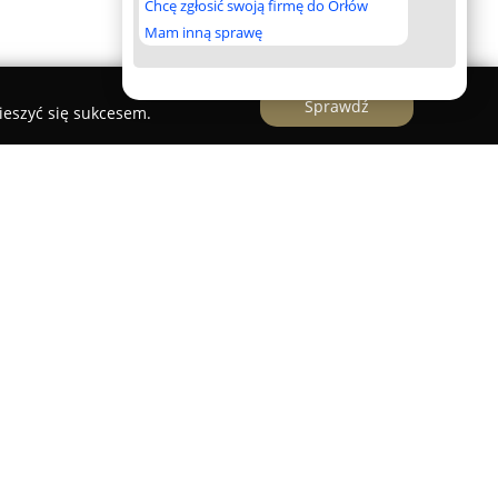
Chcę zgłosić swoją firmę do Orłów
Mam inną sprawę
Sprawdź
ieszyć się sukcesem.
ane przy ulicy Kościelnej 12 w Siechnicach,
cznej mapie regionu. Firma koncentruje się na
ygotowywane są z precyzją i dbałością o detale, z
ki smażenia "smash". Dzięki temu burgery
hrupiącą skórką oraz głębią smaku, co odróżnia tę