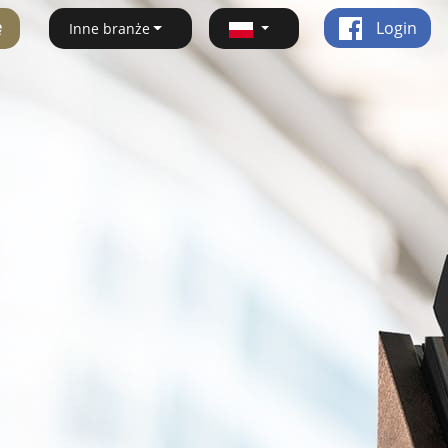
ę
Login
Inne branże