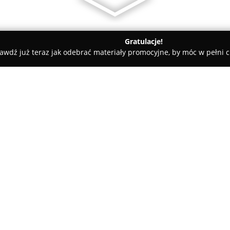
Gratulacje!
awdź już teraz jak odebrać materiały promocyjne, by móc w pełni c
ice
Smashgo
O firmie:
SmashGo
to miejsce zlokalizow
wyróżniające się na gastronomi
autorskich burgerach, które prz
wykorzystaniem uznanej techni
charakteryzują się wyrazistą, c
ofertę od innych lokali.