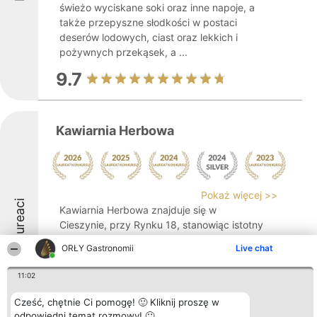
świeżo wyciskane soki oraz inne napoje, a
także przepyszne słodkości w postaci
deserów lodowych, ciast oraz lekkich i
pożywnych przekąsek, a ...
9.7
Kawiarnia Herbowa
Pokaż więcej >>
Laureaci
Kawiarnia Herbowa znajduje się w
Cieszynie, przy Rynku 18, stanowiąc istotny
element lokalnej tradycji gastronomicznej.
ORŁY Gastronomii
Live chat
Usytuowana w zabytkowej kamienicy z XVI
wieku, kawiarnia należy do najstarszych
11:02
tego typu lokali na terenie miasta. Wystrój
...
Cześć, chętnie Ci pomogę! 🙂 Kliknij proszę w
odpowiedni temat rozmowy! 🙂