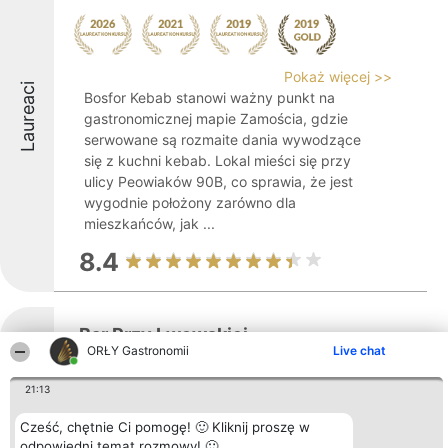
Pokaż więcej >>
Laureaci
Bosfor Kebab stanowi ważny punkt na
gastronomicznej mapie Zamościa, gdzie
serwowane są rozmaite dania wywodzące
się z kuchni kebab. Lokal mieści się przy
ulicy Peowiaków 90B, co sprawia, że jest
wygodnie położony zarówno dla
mieszkańców, jak ...
8.4
Bar Przy Lwowskiej
ORŁY Gastronomii
Live chat
21:13
Pokaż więcej >>
Cześć, chętnie Ci pomogę! 🙂 Kliknij proszę w
odpowiedni temat rozmowy! 🙂
Bar Przy Lwowskiej w Zamościu to miejsce,