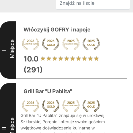
Włóczykij GOFRY i napoje
Miejsce
I
10.0
(291)
Grill Bar "U Pablita"
Grill Bar "U Pablita" znajduje się w urokliwej
Miejsce
Szklarskiej Porębie i oferuje swoim gościom
wyjątkowe doświadczenia kulinarne w
II