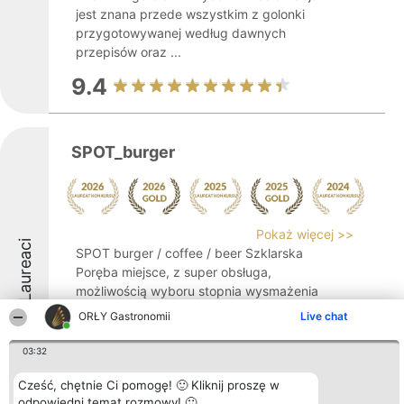
jest znana przede wszystkim z golonki
przygotowywanej według dawnych
przepisów oraz ...
9.4
SPOT_burger
Pokaż więcej >>
Laureaci
SPOT burger / coffee / beer Szklarska
Poręba miejsce, z super obsługa,
możliwością wyboru stopnia wysmażenia
mięsa. Do tego dla miłośników piwa super
ORŁY Gastronomii
Live chat
wybór kilkunastu kraftów! Pomalowane na
drewno styropianowe wystroje w knajpach
03:32
"stylizowanych" na Podhale. ...
Cześć, chętnie Ci pomogę! 🙂 Kliknij proszę w
9.4
odpowiedni temat rozmowy! 🙂