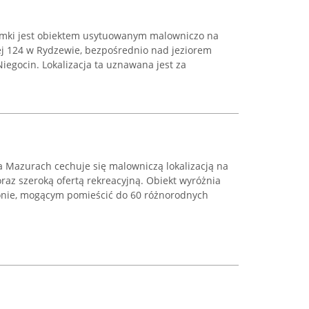
omki jest obiektem usytuowanym malowniczo na
ej 124 w Rydzewie, bezpośrednio nad jeziorem
Niegocin. Lokalizacja ta uznawana jest za
a Mazurach cechuje się malowniczą lokalizacją na
oraz szeroką ofertą rekreacyjną. Obiekt wyróżnia
onie, mogącym pomieścić do 60 różnorodnych