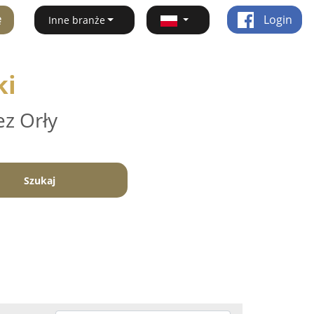
ę
Login
Inne branże
ki
ez Orły
Szukaj