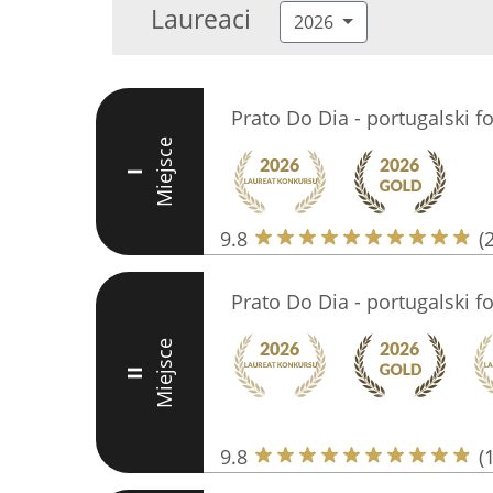
Laureaci
2026
Prato Do Dia - portugalski 
Miejsce
I
9.8
(
Prato Do Dia - portugalski 
Miejsce
II
9.8
(