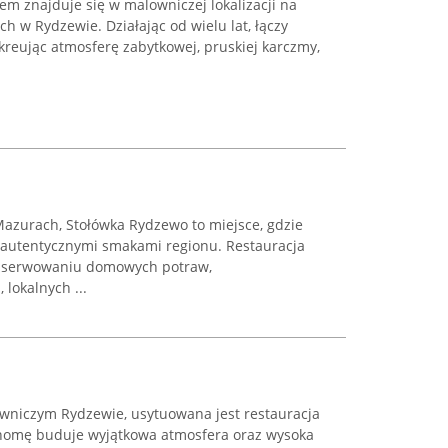
 znajduje się w malowniczej lokalizacji na
ch w Rydzewie. Działając od wielu lat, łączy
, kreując atmosferę zabytkowej, pruskiej karczmy,
azurach, Stołówka Rydzewo to miejsce, gdzie
 z autentycznymi smakami regionu. Restauracja
 w serwowaniu domowych potraw,
lokalnych ...
niczym Rydzewie, usytuowana jest restauracja
enomę buduje wyjątkowa atmosfera oraz wysoka