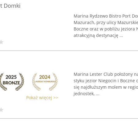
rt Domki
Marina Rydzewo Bistro Port D
Mazurach, przy ulicy Mazurski
Boczne oraz w pobliżu jeziora 
atrakcyjną destynację ...
Marina Lester Club położony n
styku jezior Niegocin i Boczne 
się najdłuższym molem w regi
jednostek, ...
Pokaż więcej >>