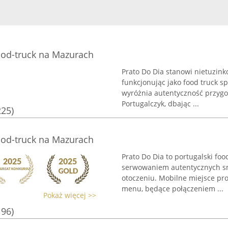
food-truck na Mazurach
Prato Do Dia stanowi nietuzin
funkcjonując jako food truck sp
wyróżnia autentyczność przyg
Portugalczyk, dbając ...
225)
food-truck na Mazurach
Prato Do Dia to portugalski foo
serwowaniem autentycznych sm
otoczeniu. Mobilne miejsce pr
menu, będące połączeniem ...
Pokaż więcej >>
196)