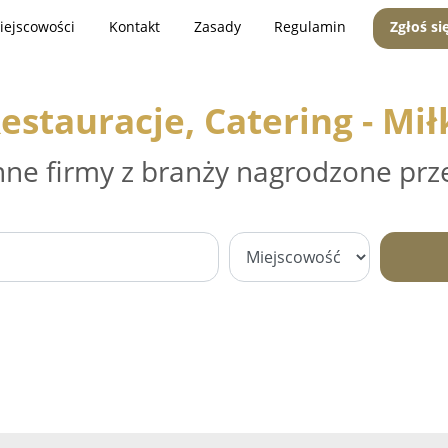
iejscowości
Kontakt
Zasady
Regulamin
Zgłoś si
estauracje, Catering - Mił
nne firmy z branży nagrodzone prz