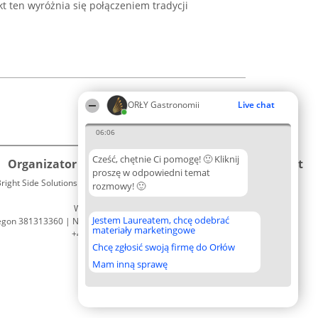
t ten wyróżnia się połączeniem tradycji
ORŁY Gastronomii
Live chat
06:06
Cześć, chętnie Ci pomogę! 🙂 Kliknij
Organizator plebiscytu
Plebiscyt
Kontakt
proszę w odpowiedni temat
right Side Solutions sp. z o. o. sp. k.
Laureaci
rozmowy! 🙂
Kontakt
ul. Ruska 22
Lista
Wrocław 50-079
wszystkich
Jestem Laureatem, chcę odebrać
egon 381313360 | NIP 8943132676
Laureatów
materiały marketingowe
+48 508 492 400
Zasady
Chcę zgłosić swoją firmę do Orłów
Regulamin
Polityka
Mam inną sprawę
Prywatności