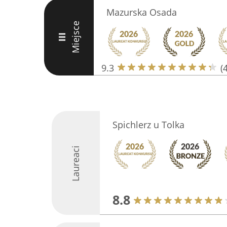
Mazurska Osada
Miejsce
III
9.3
(
Spichlerz u Tolka
Laureaci
8.8