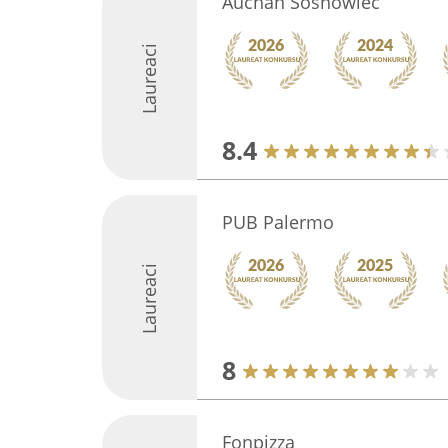
Auchan Sosnowiec
Laureaci
8.4
PUB Palermo
Laureaci
8
Fonpizza