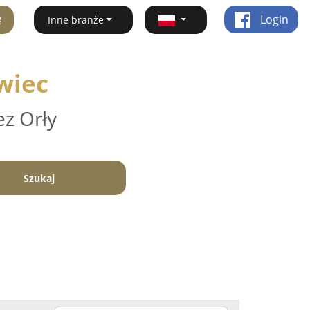
ę
Login
Inne branże
wiec
ez Orły
Szukaj