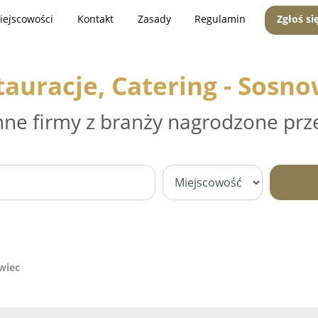
iejscowości
Kontakt
Zasady
Regulamin
Zgłoś si
tauracje, Catering - Sosno
nne firmy z branży nagrodzone prz
wiec