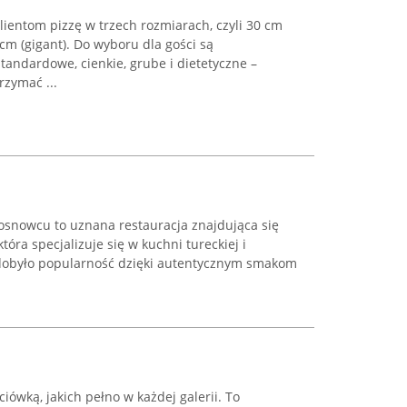
ientom pizzę w trzech rozmiarach, czyli 30 cm
 cm (gigant). Do wyboru dla gości są
tandardowe, cienkie, grube i dietetyczne –
rzymać ...
nowcu to uznana restauracja znajdująca się
która specjalizuje się w kuchni tureckiej i
zdobyło popularność dzięki autentycznym smakom
iówką, jakich pełno w każdej galerii. To