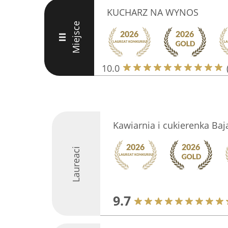
KUCHARZ NA WYNOS
Miejsce
III
10.0
Kawiarnia i cukierenka Baj
Laureaci
9.7