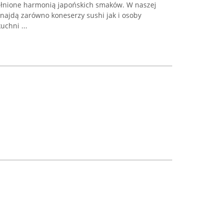
ełnione harmonią japońskich smaków. W naszej
znajdą zarówno koneserzy sushi jak i osoby
chni ...