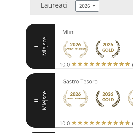
Laureaci
2026
Mlini
Miejsce
I
10.0
Gastro Tesoro
Miejsce
II
10.0