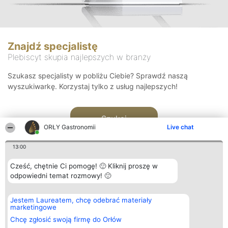
Znajdź specjalistę
Plebiscyt skupia najlepszych w branży
Szukasz specjalisty w pobliżu Ciebie? Sprawdź naszą
wyszukiwarkę. Korzystaj tylko z usług najlepszych!
Szukaj
ORŁY Gastronomii
Live chat
13:00
Cześć, chętnie Ci pomogę! 🙂 Kliknij proszę w
odpowiedni temat rozmowy! 🙂
Organizator plebiscytu
Plebiscyt
Kontakt
Jestem Laureatem, chcę odebrać materiały
Bright Side Solutions sp. z o.
Laureaci
Kontakt
marketingowe
o. sp. k.
Lista
ul. Ruska 22
wszystkich
Chcę zgłosić swoją firmę do Orłów
Wrocław 50-079
Laureatów