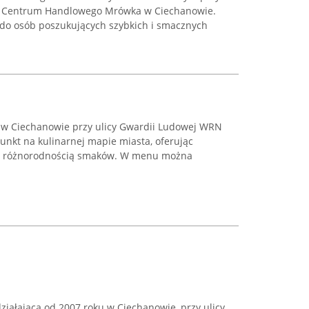
bie Centrum Handlowego Mrówka w Ciechanowie.
ę do osób poszukujących szybkich i smacznych
e w Ciechanowie przy ulicy Gwardii Ludowej WRN
unkt na kulinarnej mapie miasta, oferując
i z różnorodnością smaków. W menu można
ziałająca od 2007 roku w Ciechanowie, przy ulicy