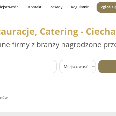
iejscowości
Kontakt
Zasady
Regulamin
Zgłoś si
auracje, Catering - Ciec
nne firmy z branży nagrodzone prz
hanów