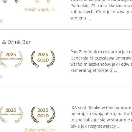
Pułtuskiej 72, która kładzie na
Pokaż więcej >>
kulinarnych. Choć jej nazwa pr
w menu ...
 & Drink Bar
Pan Ziemniak to restauracja i 
Generała Mieczysława Smorawiń
wśród mieszkańców, jak i odwie
kameralną atmosferą ...
IKA sushi&sake w Ciechanowie 
opierająca swoją ofertę na tra
to specjalizuje się w starann
takie jak rozgrzewający ...
Pokaż więcej >>