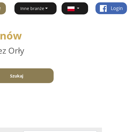
ę
Login
Inne branże
hanów
ez Orły
Szukaj