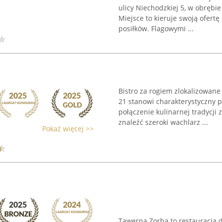
ulicy Niechodzkiej 5, w obrę
Miejsce to kieruje swoją ofert
posiłków. Flagowymi ...
Bistro za rogiem zlokalizowan
21 stanowi charakterystyczny p
połączenie kulinarnej tradycj
znaleźć szeroki wachlarz ...
Pokaż więcej >>
Tawerna Zorba to restauracja d