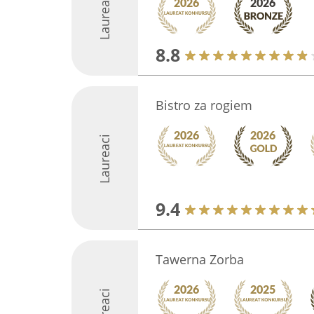
Laureaci
8.8
Bistro za rogiem
Laureaci
9.4
Tawerna Zorba
Laureaci