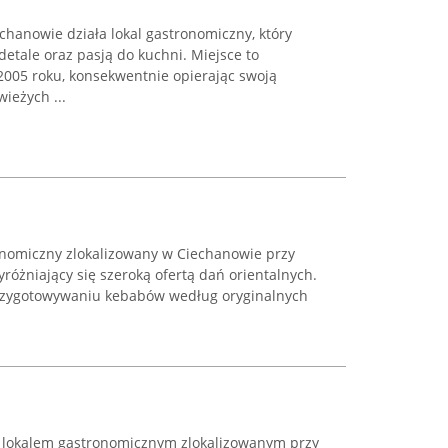
echanowie działa lokal gastronomiczny, który
detale oraz pasją do kuchni. Miejsce to
2005 roku, konsekwentnie opierając swoją
ieżych ...
onomiczny zlokalizowany w Ciechanowie przy
yróżniający się szeroką ofertą dań orientalnych.
 przygotowywaniu kebabów według oryginalnych
t lokalem gastronomicznym zlokalizowanym przy