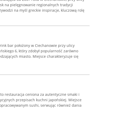
cisk na pielęgnowanie regionalnych tradycji
zywodzi na myśl greckie inspiracje, kluczową rolę
drink bar położony w Ciechanowie przy ulicy
skiego 6, który zdobył popularność zarówno
dzających miasto. Miejsce charakteryzuje się
to restauracja ceniona za autentyczne smaki i
dycyjnych przepisach kuchni japońskiej. Miejsce
ie opracowywanym sushi, serwując również dania