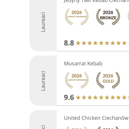
Jedyny Taki Kebab Ciecha
Laureaci
8.8
Musarrat Kebab
Laureaci
9.6
United Chicken Ciechanów