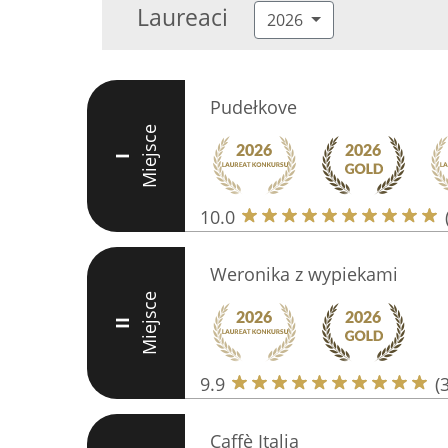
Laureaci
2026
Pudełkove
Miejsce
I
10.0
Weronika z wypiekami
Miejsce
II
9.9
(
Caffè Italia