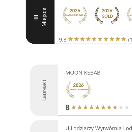
Miejsce
III
9.8
(
MOON KEBAB
Laureaci
8
U Lodziarzy Wytwórnia Lod