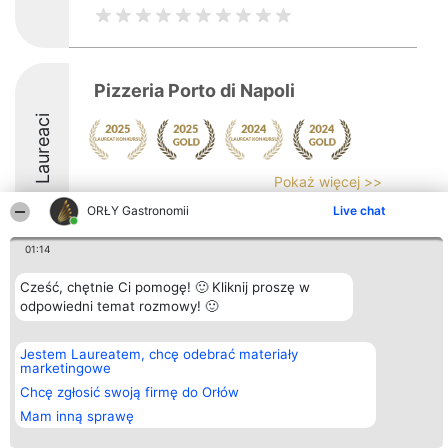
Pizzeria Porto di Napoli
Laureaci
Pokaż więcej >>
ORŁY Gastronomii
Live chat
01:14
Cześć, chętnie Ci pomogę! 🙂 Kliknij proszę w
Organizator plebiscytu
Plebiscyt
Kontakt
odpowiedni temat rozmowy! 🙂
Bright Side Solutions sp. z o.
Laureaci
Kontakt
o. sp. k.
Lista
ul. Ruska 22
wszystkich
Wrocław 50-079
Laureatów
Jestem Laureatem, chcę odebrać materiały
KRS 0000749100 | Regon
Zasady
marketingowe
381313360 | NIP 8943132676
Regulamin
Chcę zgłosić swoją firmę do Orłów
+48 508 492 400
Polityka
Prywatności
Mam inną sprawę