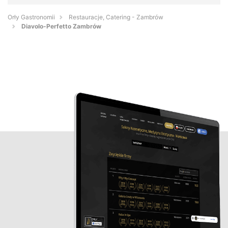
Orły Gastronomii
Restauracje, Catering - Zambrów
Diavolo-Perfetto Zambrów