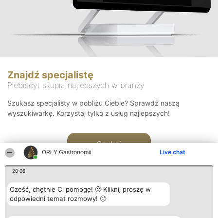
Znajdź specjalistę
Plebiscyt skupia najlepszych w branży
Szukasz specjalisty w pobliżu Ciebie? Sprawdź naszą
wyszukiwarkę. Korzystaj tylko z usług najlepszych!
Szukaj
ORŁY Gastronomii
Live chat
20:06
Cześć, chętnie Ci pomogę! 🙂 Kliknij proszę w
odpowiedni temat rozmowy! 🙂
Organizator plebiscytu
Plebiscyt
Kontakt