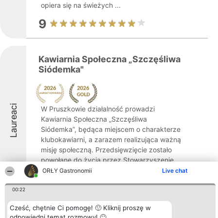
opiera się na świeżych ...
9
Kawiarnia Społeczna „Szczęśliwa
Siódemka"
Laureaci
W Pruszkowie działalność prowadzi
Kawiarnia Społeczna „Szczęśliwa
Siódemka”, będąca miejscem o charakterze
klubokawiarni, a zarazem realizująca ważną
misję społeczną. Przedsięwzięcie zostało
powołane do życia przez Stowarzyszenie
Powszechnych ...
ORŁY Gastronomii
Live chat
9.8
00:22
Cześć, chętnie Ci pomogę! 🙂 Kliknij proszę w
odpowiedni temat rozmowy! 🙂