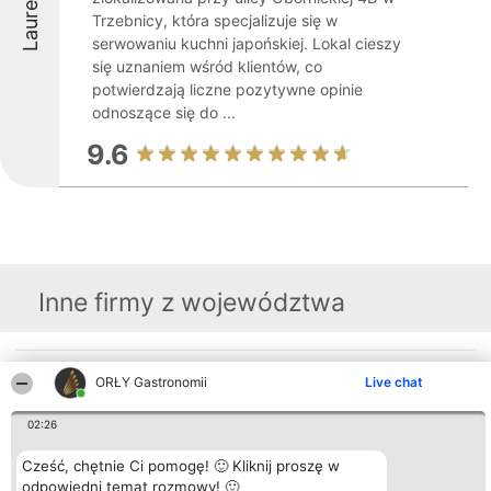
Laureaci
Trzebnicy, która specjalizuje się w
serwowaniu kuchni japońskiej. Lokal cieszy
się uznaniem wśród klientów, co
potwierdzają liczne pozytywne opinie
odnoszące się do ...
9.6
Inne firmy z województwa
Organizator plebiscytu
Plebiscyt
Kontakt
ORŁY Gastronomii
Live chat
Bright Side Solutions sp. z o.
Laureaci
Kontakt
o. sp. k.
Lista
ul. Ruska 22
02:26
wszystkich
Wrocław 50-079
Laureatów
KRS 0000749100 | Regon
Zasady
Cześć, chętnie Ci pomogę! 🙂 Kliknij proszę w
381313360 | NIP 8943132676
Regulamin
odpowiedni temat rozmowy! 🙂
+48 508 492 400
Polityka