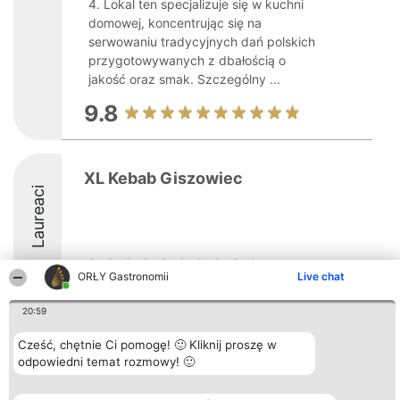
4. Lokal ten specjalizuje się w kuchni
domowej, koncentrując się na
serwowaniu tradycyjnych dań polskich
przygotowywanych z dbałością o
jakość oraz smak. Szczególny ...
9.8
XL Kebab Giszowiec
Laureaci
ORŁY Gastronomii
Live chat
20:59
Organizator plebiscytu
Plebiscyt
Kontakt
Bright Side Solutions sp. z o.
Laureaci
Kontakt
Cześć, chętnie Ci pomogę! 🙂 Kliknij proszę w
o. sp. k.
Lista
odpowiedni temat rozmowy! 🙂
ul. Ruska 22
wszystkich
Wrocław 50-079
Laureatów
KRS 0000749100 | Regon
Zasady