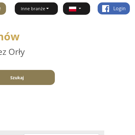
ę
Login
Inne branże
anów
ez Orły
Szukaj