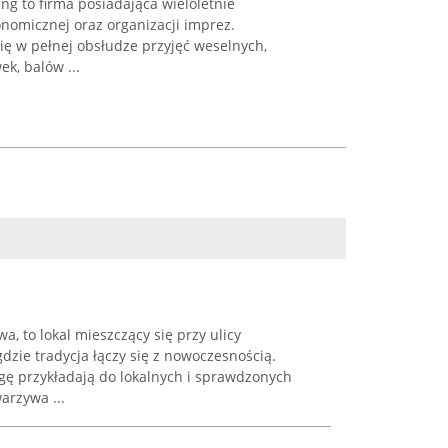
g to firma posiadająca wieloletnie
nomicznej oraz organizacji imprez.
się w pełnej obsłudze przyjęć weselnych,
k, balów ...
a, to lokal mieszczący się przy ulicy
 gdzie tradycja łączy się z nowoczesnością.
gę przykładają do lokalnych i sprawdzonych
arzywa ...