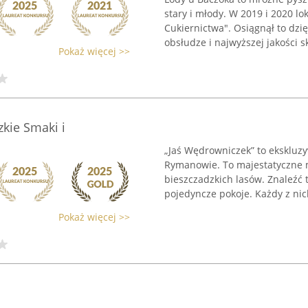
stary i młody. W 2019 i 2020 lo
Cukiernictwa". Osiągnął to dz
obsłudze i najwyższej jakości s
Pokaż więcej >>
kie Smaki i
„Jaś Wędrowniczek” to ekskluz
Rymanowie. To majestatyczne m
bieszczadzkich lasów. Znaleź
pojedyncze pokoje. Każdy z nic
Pokaż więcej >>