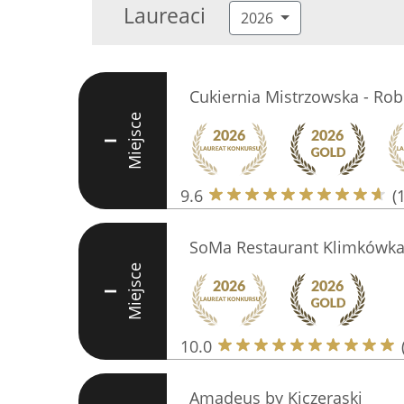
Laureaci
2026
Cukiernia Mistrzowska - Rob
Miejsce
I
9.6
(
SoMa Restaurant Klimkówk
Miejsce
I
10.0
Amadeus by Kiczeraski