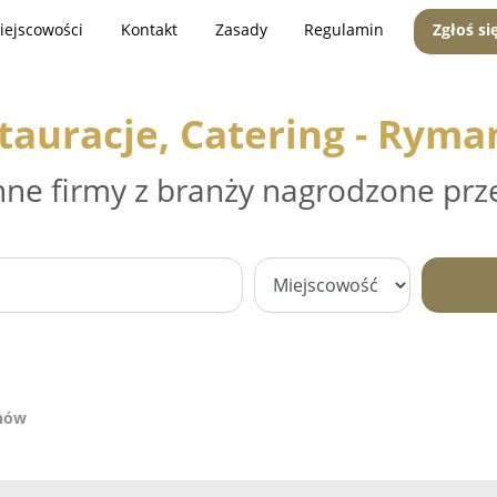
iejscowości
Kontakt
Zasady
Regulamin
Zgłoś si
tauracje, Catering - Rym
nne firmy z branży nagrodzone prz
anów