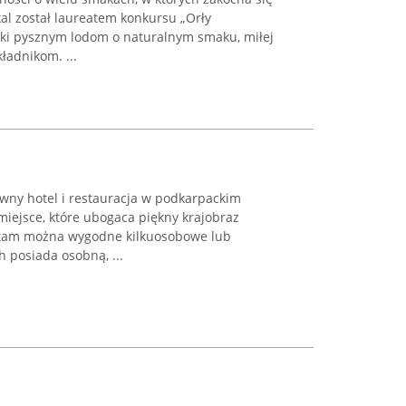
kal został laureatem konkursu „Orły
ięki pysznym lodom o naturalnym smaku, miłej
kładnikom. ...
ywny hotel i restauracja w podkarpackim
iejsce, które ubogaca piękny krajobraz
ć tam można wygodne kilkuosobowe lub
h posiada osobną, ...