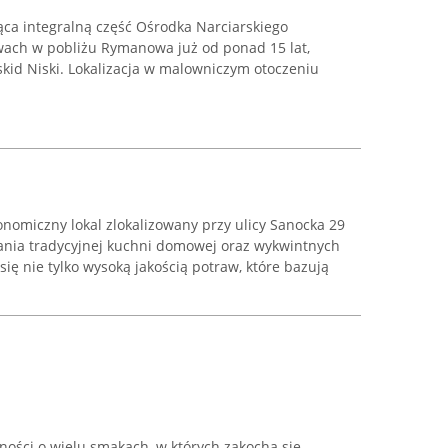
ca integralną część Ośrodka Narciarskiego
awach w pobliżu Rymanowa już od ponad 15 lat,
kid Niski. Lokalizacja w malowniczym otoczeniu
nomiczny lokal zlokalizowany przy ulicy Sanocka 29
nia tradycyjnej kuchni domowej oraz wykwintnych
ię nie tylko wysoką jakością potraw, które bazują
ności o wielu smakach, w których zakocha się