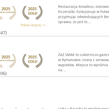
Restauracja Amadeus, stanowią
KiczeraSki, funkcjonuje w Puł
przyjmując odwiedzających Bes
sprawia, że jest to ...
Pokaż więcej >>
347)
ZAZ SMAK to cukierniczo-gastro
w Rymanowie, znany z serwowa
wypieków. Miejsce to wyróżnia s
na ...
206)
Lody u Baczoka to mroźne pysz