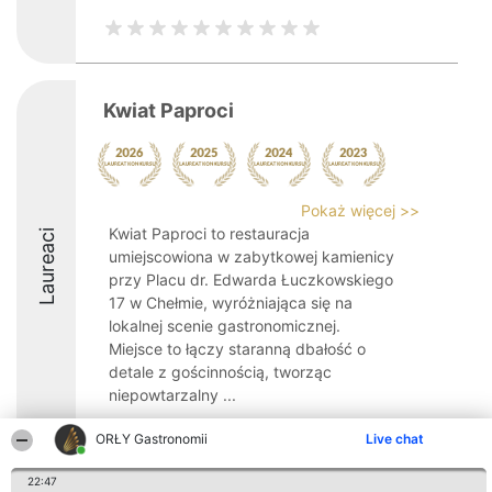
Kwiat Paproci
Pokaż więcej >>
Kwiat Paproci to restauracja
Laureaci
umiejscowiona w zabytkowej kamienicy
przy Placu dr. Edwarda Łuczkowskiego
17 w Chełmie, wyróżniająca się na
lokalnej scenie gastronomicznej.
Miejsce to łączy staranną dbałość o
detale z gościnnością, tworząc
niepowtarzalny ...
8.4
ORŁY Gastronomii
Live chat
22:47