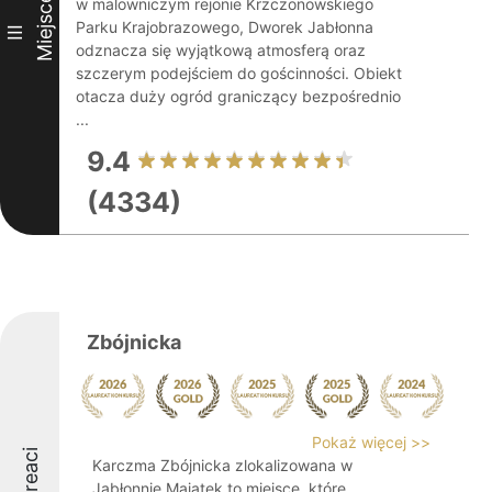
Miejsce
w malowniczym rejonie Krzczonowskiego
Parku Krajobrazowego, Dworek Jabłonna
III
odznacza się wyjątkową atmosferą oraz
szczerym podejściem do gościnności. Obiekt
otacza duży ogród graniczący bezpośrednio
...
9.4
(4334)
Zbójnicka
Pokaż więcej >>
Laureaci
Karczma Zbójnicka zlokalizowana w
Jabłonnie Majątek to miejsce, które