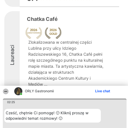
Chatka Café
Zlokalizowana w centralnej części
Laureaci
Lublina przy ulicy Idziego
Radziszewskiego 16, Chatka Café pełni
rolę szczególnego punktu na kulturalnej
mapie miasta. Ta artystyczna kawiarnia,
działająca w strukturach
Akademickiego Centrum Kultury i
Mediów ...
ORŁY Gastronomii
Live chat
9.8
02:25
Cześć, chętnie Ci pomogę! 🙂 Kliknij proszę w
Organizator plebiscytu
Plebiscyt
Kontakt
odpowiedni temat rozmowy! 🙂
Bright Side Solutions sp. z o.
Laureaci
Kontakt
o. sp. k.
Lista
ul. Ruska 22
wszystkich