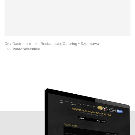
Orły Gastronomii
Restauracje, Catering - Szprotawa
Pałac Wiechlice