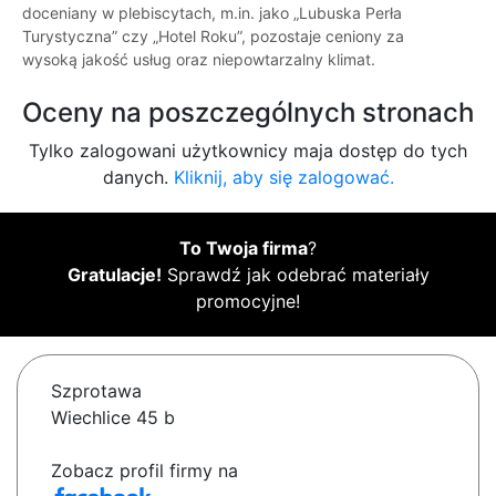
doceniany w plebiscytach, m.in. jako „Lubuska Perła
Turystyczna” czy „Hotel Roku”, pozostaje ceniony za
wysoką jakość usług oraz niepowtarzalny klimat.
Oceny na poszczególnych stronach
Tylko zalogowani użytkownicy maja dostęp do tych
danych.
Kliknij, aby się zalogować.
To Twoja firma
?
Gratulacje!
Sprawdź jak odebrać materiały
promocyjne!
Szprotawa
Wiechlice 45 b
Zobacz profil firmy na