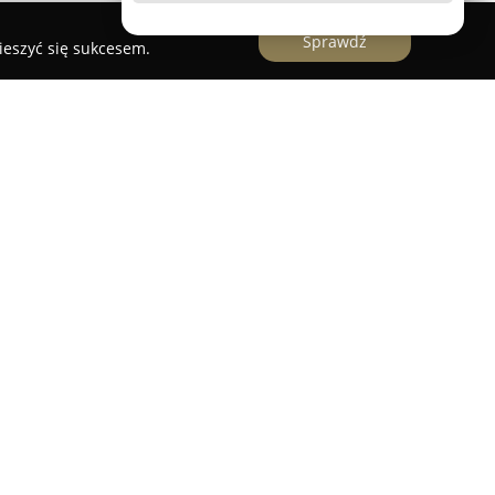
Sprawdź
ieszyć się sukcesem.
 w centrum Warszawy przy ulicy Poznańskiej 37,
ionym w 1903 roku. Obiekt ten specjalizuje się
, oferując dania oparte na klasycznych
entując autorskie, nowatorskie podejście i
 używane w restauracji są starannie dobierane,
jak i od lokalnych dostawców, co przekłada się
anowanie tradycyjnej włoskiej sztuki kulinarnej.
zez uznane przewodniki, takie jak MICHELIN Guide
niające konsekwencję, dbałość o detale i