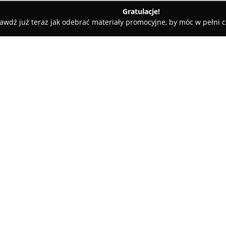
Gratulacje!
awdź już teraz jak odebrać materiały promocyjne, by móc w pełni c
awa
La Luce Restauracja
O firmie:
La Luce Restauracja
mieści się
w historycznym budynku wznies
w autentycznej kuchni włoskiej
recepturach, jednocześnie prez
Pokaż więcej >>
sezonowe inspiracje. Składniki
zarówno bezpośrednio z Włoch, 
na wysoką jakość potraw i posz
La Luce została wyróżniona pr
2025 oraz Gambero Rosso, doce