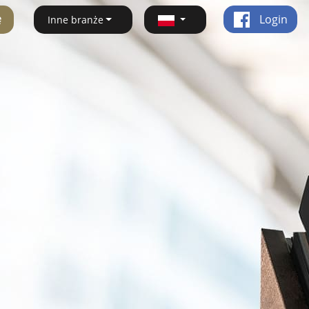
ę
Login
Inne branże