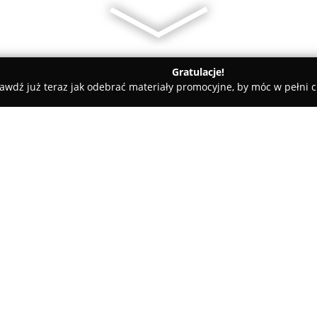
Gratulacje!
awdź już teraz jak odebrać materiały promocyjne, by móc w pełni c
Hotel Kavka
O firmie:
Hotel Kavka
znajduje się w Cz
gwarantuje dogodną lokalizację
służbowo. Usytuowanie obiektu
łatwy dostęp do rozległego park
Pokaż więcej >>
Wda stwarzają sprzyjające waru
popularne atrakcje regionu, ta