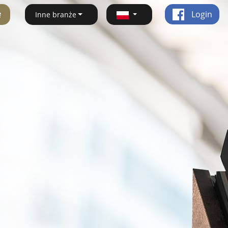
ę
Login
Inne branże