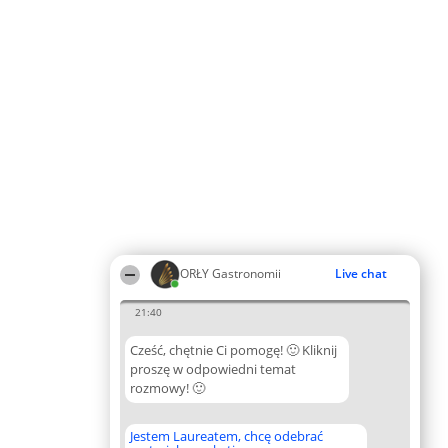
ORŁY Gastronomii
Live chat
21:40
Cześć, chętnie Ci pomogę! 🙂 Kliknij
proszę w odpowiedni temat
rozmowy! 🙂
Jestem Laureatem, chcę odebrać