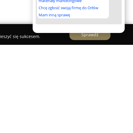
materiały marketingowe
Chcę zgłosić swoją firmę do Orłów
Mam inną sprawę
Sprawdź
ieszyć się sukcesem.
ersku, w centrum Borów Tucholskich, co
 zarówno dla turystów, jak i osób podróżujących
 bezpośrednio przy miejskim ryneczku umożliwia
ingu. Otaczające lasy, jeziora oraz rzeki Brda i
nki do rekreacji. W pobliżu znajdują się
kie jak akwedukt w Fojutowie czy Kręgi Kamienne