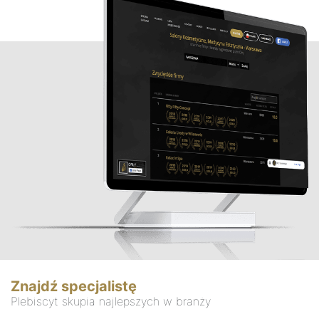
Znajdź specjalistę
Plebiscyt skupia najlepszych w branży