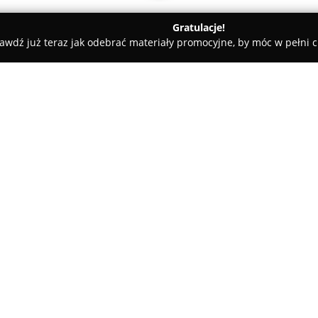
Gratulacje!
awdź już teraz jak odebrać materiały promocyjne, by móc w pełni c
cko
Dobros Kebabos
O firmie:
Dobros Kebabos
w Dubiecku st
zdobywając uznanie dzięki aut
orientalnej. Lokal charakteryz
przygotowywanymi na bazie st
Pokaż więcej >>
oryginalnych przypraw, co wpł
Oferta obejmuje nie tylko trady
co pozwala sprostać preferenc
wyróżnia się bogactwem smakó