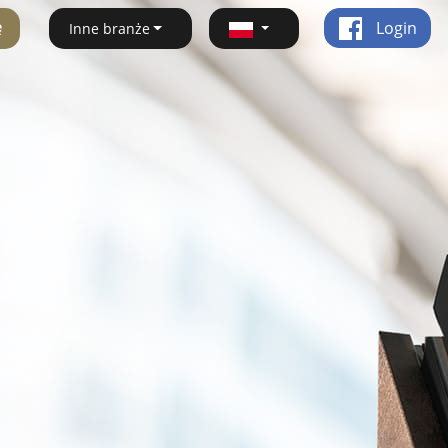
ę
Login
Inne branże