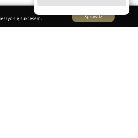
Sprawdź
ieszyć się sukcesem.
anowi ważny punkt na kulinarnej mapie regionu,
entycznym potrawom kuchni tureckiej oraz
uje się przede wszystkim kebabami
arannie dobranych, świeżych produktów i
ywa na wyjątkowy smak dań.
cyjne specjały, ale także warianty wegetariańskie,
jom szerokiego grona klientów. Restauracja
w, przyjazną atmosferą oraz wysokim