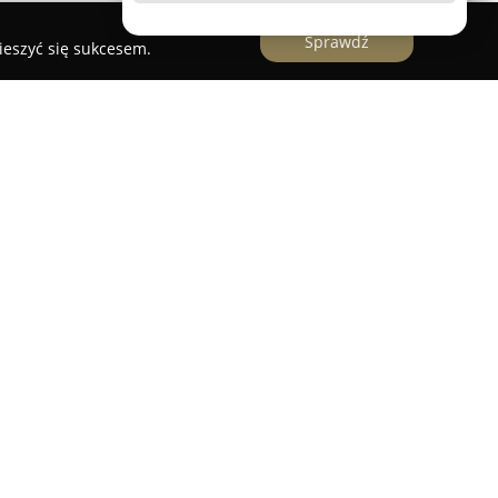
Sprawdź
ieszyć się sukcesem.
nowi nowoczesny, czterogwiazdkowy obiekt
wiska Uniejów, w sąsiedztwie popularnego
o. W hotelu dostępnych jest 172 pokoje,
 grup gości, w tym rodzin z dziećmi, przyjaciół
dualnie. Jednym z wyróżników hotelu jest
 geotermalnej, którą można znaleźć nawet w
ych apartamentów, co stanowi rzadkość na rynku.
owanej strefy SPA, obejmującej kryty basen z
oczesne centrum fitness, co umożliwia