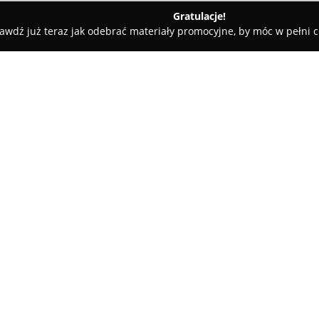
Gratulacje!
awdź już teraz jak odebrać materiały promocyjne, by móc w pełni c
w
Aparthotel Termy Uniejów
O firmie:
Aparthotel Termy Uniejów
sta
zlokalizowany w centrum uzdro
kompleksu termalno-basenoweg
dostosowane do potrzeb różnych
czy osób podróżujących indywi
wykorzystanie leczniczej wody
prywatnych łazienkach niektór
Goście mogą korzystać z rozbud
termalną wodą, sauny oraz now