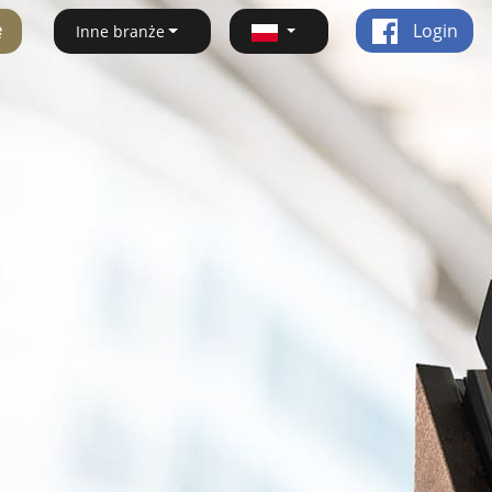
ę
Login
Inne branże