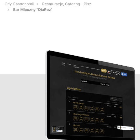
Orły Gastronomii
Restauracje, Catering - Pisz
Bar Mleczny "DiaRoz"