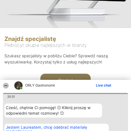
Znajdź specjalistę
Plebiscyt skupia najlepszych w branży
Szukasz specjalisty w pobliżu Ciebie? Sprawdź naszą
wyszukiwarkę. Korzystaj tylko z usług najlepszych!
Szukaj
ORŁY Gastronomii
Live chat
20:31
Cześć, chętnie Ci pomogę! 🙂 Kliknij proszę w
odpowiedni temat rozmowy! 🙂
Organizator plebiscytu
Plebiscyt
Kontakt
Jestem Laureatem, chcę odebrać materiały
Bright Side Solutions sp. z o.
Laureaci
Kontakt