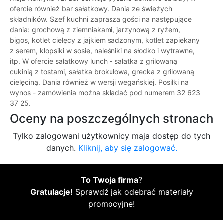
ofercie również bar sałatkowy. Dania ze świeżych
składników. Szef kuchni zaprasza gości na następujące
dania: grochową z ziemniakami, jarzynową z ryżem,
bigos, kotlet cielęcy z jajkiem sadzonym, kotlet zapiekany
z serem, klopsiki w sosie, naleśniki na słodko i wytrawne,
itp. W ofercie sałatkowy lunch - sałatka z grilowaną
cukinią z tostami, sałatka brokułowa, grecka z grilowaną
cielęciną. Dania również w wersji wegańskiej. Posiłki na
wynos - zamówienia można składać pod numerem 32 623
37 25.
Oceny na poszczególnych stronach
Tylko zalogowani użytkownicy maja dostęp do tych
danych.
Kliknij, aby się zalogować.
To Twoja firma
?
Gratulacje!
Sprawdź jak odebrać materiały
promocyjne!