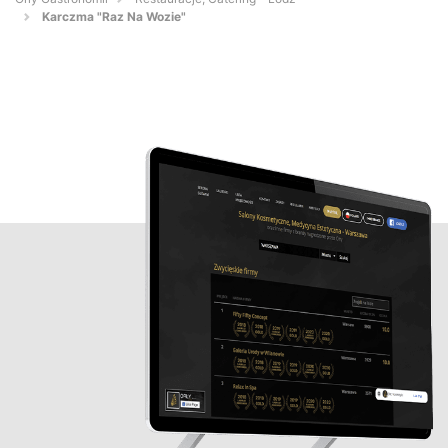
Karczma "Raz Na Wozie"