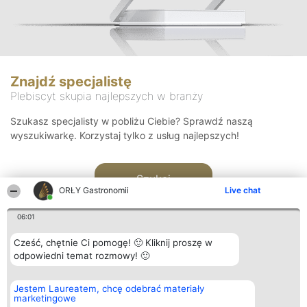
Znajdź specjalistę
Plebiscyt skupia najlepszych w branży
Szukasz specjalisty w pobliżu Ciebie? Sprawdź naszą
wyszukiwarkę. Korzystaj tylko z usług najlepszych!
Szukaj
ORŁY Gastronomii
Live chat
06:01
Cześć, chętnie Ci pomogę! 🙂 Kliknij proszę w
odpowiedni temat rozmowy! 🙂
Organizator plebiscytu
Plebiscyt
Kontakt
Jestem Laureatem, chcę odebrać materiały
Bright Side Solutions sp. z o.
Laureaci
Kontakt
marketingowe
o. sp. k.
Lista