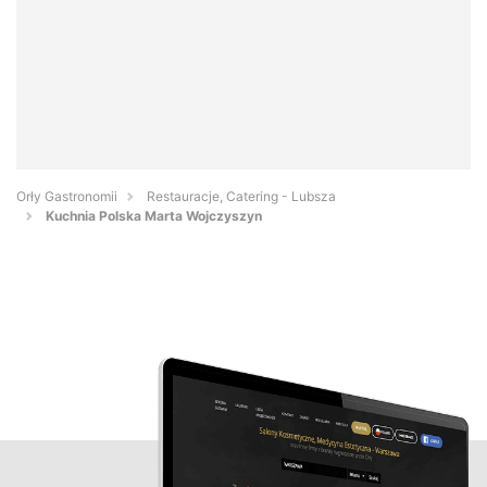
Orły Gastronomii
Restauracje, Catering - Lubsza
Kuchnia Polska Marta Wojczyszyn