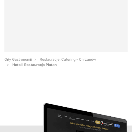
Orły Gastronomii
Restauracje, Catering - Chrzanów
Hotel i Restauracja Platan