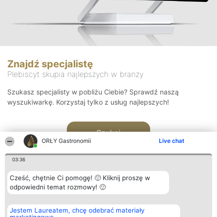
Znajdź specjalistę
Plebiscyt skupia najlepszych w branży
Szukasz specjalisty w pobliżu Ciebie? Sprawdź naszą
wyszukiwarkę. Korzystaj tylko z usług najlepszych!
Szukaj
ORŁY Gastronomii
Live chat
03:36
Cześć, chętnie Ci pomogę! 🙂 Kliknij proszę w
odpowiedni temat rozmowy! 🙂
Organizator plebiscytu
Plebiscyt
Kontakt
Jestem Laureatem, chcę odebrać materiały
Bright Side Solutions sp. z o.
Laureaci
Kontakt