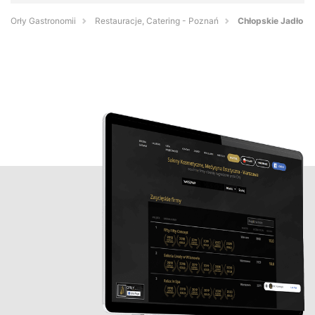
Orły Gastronomii
Restauracje, Catering - Poznań
Chłopskie Jadło