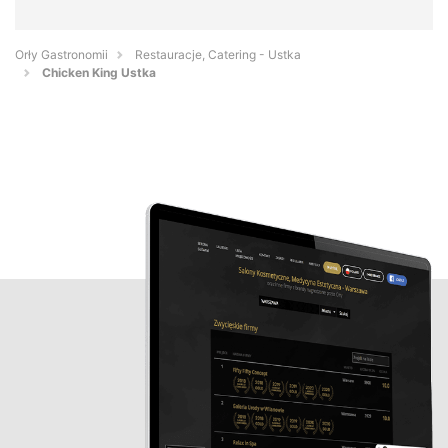
Orły Gastronomii
Restauracje, Catering - Ustka
Chicken King Ustka