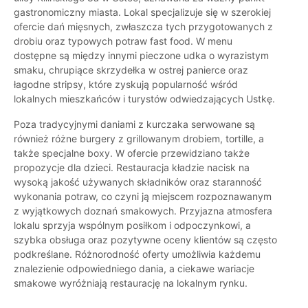
gastronomiczny miasta. Lokal specjalizuje się w szerokiej
ofercie dań mięsnych, zwłaszcza tych przygotowanych z
drobiu oraz typowych potraw fast food. W menu
dostępne są między innymi pieczone udka o wyrazistym
smaku, chrupiące skrzydełka w ostrej panierce oraz
łagodne stripsy, które zyskują popularność wśród
lokalnych mieszkańców i turystów odwiedzających Ustkę.
Poza tradycyjnymi daniami z kurczaka serwowane są
również różne burgery z grillowanym drobiem, tortille, a
także specjalne boxy. W ofercie przewidziano także
propozycje dla dzieci. Restauracja kładzie nacisk na
wysoką jakość używanych składników oraz staranność
wykonania potraw, co czyni ją miejscem rozpoznawanym
z wyjątkowych doznań smakowych. Przyjazna atmosfera
lokalu sprzyja wspólnym posiłkom i odpoczynkowi, a
szybka obsługa oraz pozytywne oceny klientów są często
podkreślane. Różnorodność oferty umożliwia każdemu
znalezienie odpowiedniego dania, a ciekawe wariacje
smakowe wyróżniają restaurację na lokalnym rynku.