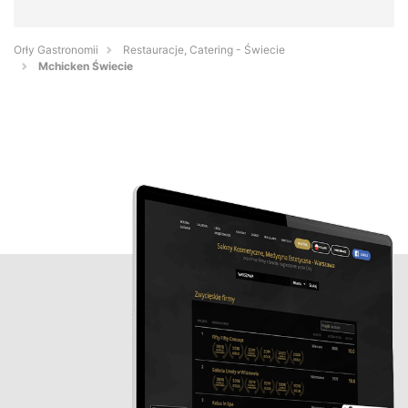
Orły Gastronomii
Restauracje, Catering - Świecie
Mchicken Świecie