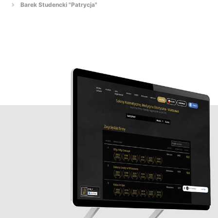
Barek Studencki "Patrycja"