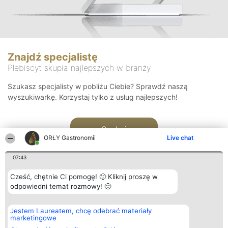
Znajdź specjalistę
Plebiscyt skupia najlepszych w branży
Szukasz specjalisty w pobliżu Ciebie? Sprawdź naszą
wyszukiwarkę. Korzystaj tylko z usług najlepszych!
Szukaj
ORŁY Gastronomii
Live chat
07:43
Cześć, chętnie Ci pomogę! 🙂 Kliknij proszę w
odpowiedni temat rozmowy! 🙂
Organizator plebiscytu
Plebiscyt
Kontakt
Jestem Laureatem, chcę odebrać materiały
Bright Side Solutions sp. z o.
Laureaci
Kontakt
marketingowe
o. sp. k.
Lista
ul. Ruska 22
wszystkich