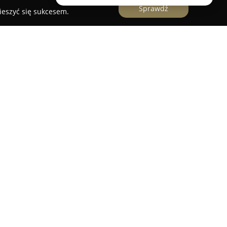
Sprawdź
ieszyć się sukcesem.
zy ulicy Powstania Warszawskiego 7,
Pizzeria
erwanie od 2003 roku, oferując autentyczne
łużej istniejących pizzerii w okolicy, łączy
snymi rozwiązaniami, co jest możliwe dzięki
d zarządzaniem nowej właścicielki,
 lokal zapewnia wysoką jakość potraw.
a się ciastem, dojrzewającym co najmniej 24
łoską recepturą, co nadaje mu lekkość i
W kuchni wykorzystywane są wyłącznie świeże
jonowane, lokalne warzywa. Oferta restauracji