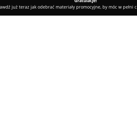
Gratulacje!
awdź już teraz jak odebrać materiały promocyjne, by móc w pełni c
zka
Pizzeria Impero Romano
O firmie:
W samym centrum Wieliczki, pr
Impero Romano
działa nieprz
włoskie smaki. Jako jedna z najd
długoletnią tradycję z nowocze
zaangażowanemu zespołowi. Po
zafascynowanej kulturą włoską,
Pizza w Impero Romano wyróżni
godziny zgodnie z oryginalną w
chrupkość oraz pełny aromat. 
produkty z Włoch oraz wyselekc