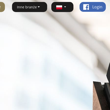
ę
Login
Inne branże