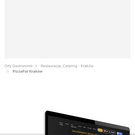
Orły Gastronomii
Restauracje, Catering - Kraków
PizzaPat Kraków