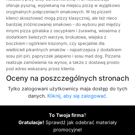
oferuje pyszną, wypiekaną na miejscu pizzę w wyjątkowo
oryginalnych połączeniach smakowych. W tej pizzerii
klienci skosztować mogą pizzy klasycznej, ale też nieco
bardziej zróżnicowanej smakowo - do wyboru jest między
innymi pizza góralska z oscypkiem i żurawiną, wiosenna z
dodatkiem świeżych warzyw, brokułowa, wiejska z
boczkiem i ogórkiem kiszonym, czy specjalnie dla
wielbicieli pikantnych smaków - najostrzejsza z dodatkiem
sosu piri piri, papryczek jalapeno i sosu mad dog. Pizzeria
realizuje zamówienia na wynos, a także z dostawą prosto
pod adres wskazany przez klienta.
Oceny na poszczególnych stronach
Tylko zalogowani użytkownicy maja dostęp do tych
danych.
Kliknij, aby się zalogować.
To Twoja firma
?
Gratulacje!
Sprawdź jak odebrać materiały
promocyjne!