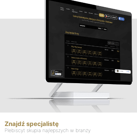
Znajdź specjalistę
Plebiscyt skupia najlepszych w branży