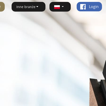
ę
Login
Inne branże