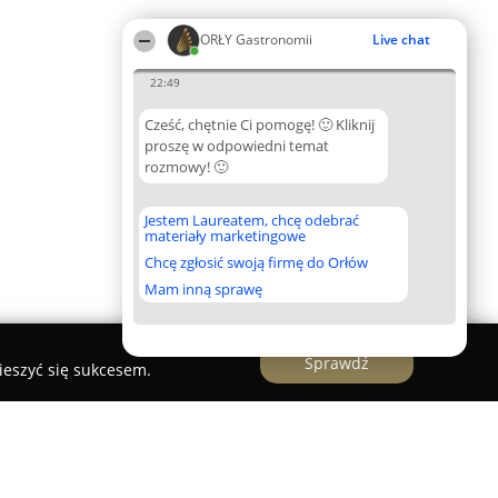
ORŁY Gastronomii
Live chat
22:49
Cześć, chętnie Ci pomogę! 🙂 Kliknij
proszę w odpowiedni temat
rozmowy! 🙂
Jestem Laureatem, chcę odebrać
materiały marketingowe
Chcę zgłosić swoją firmę do Orłów
Mam inną sprawę
Sprawdź
ieszyć się sukcesem.