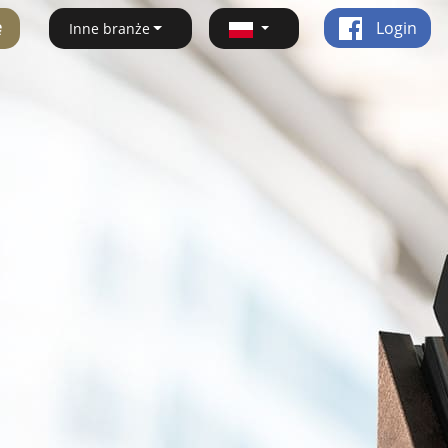
ę
Login
Inne branże