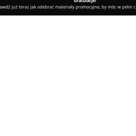
Gratulacje!
awdź już teraz jak odebrać materiały promocyjne, by móc w pełni c
brzeg
Hello pizza
O firmie:
Hello Pizza
w Morez stanowi wy
przede wszystkim dzięki różno
receptur. W ofercie dostępny j
podkreślającymi zaangażowanie
Pokaż więcej >>
W menu regularnie pojawiają s
nietuzinkowe połączenia skład
Jednym z przykładów jest Pizza
pieczarki, parmezan, ser do pi
charakter oferty. W
Hello Pizza
przygotowywane są z dbałością 