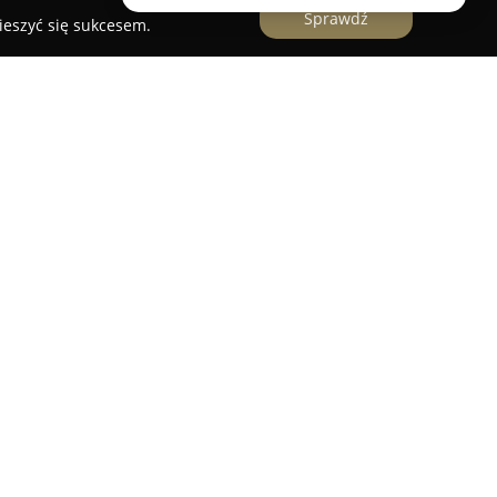
Sprawdź
ieszyć się sukcesem.
różniający się punkt na rynku gastronomicznym,
rodności oraz pomysłowości zastosowanych
est bogaty asortyment pizzy, z kompozycjami
 i innowacyjne podejście zespołu kucharskiego.
ię limitowane propozycje, wprowadzające
ników.
 Tartufo, w której wykorzystano krem truflowy,
zzy oraz płynną śmietanę, co ukazuje unikatowy
duży nacisk kładzie się na jakość, a potrawy
o szczegóły, przy użyciu świeżych oraz pełnych