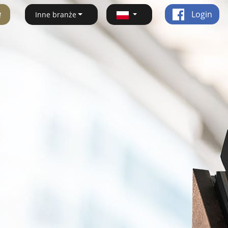
ę
Login
Inne branże