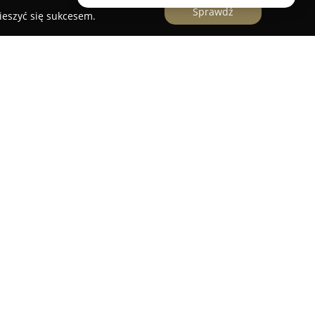
Sprawdź
ieszyć się sukcesem.
icy Bolesława Chrobrego 18 w Koszalinie,
szalin
, prezentuje oryginalne podejście do pizzy
ch smaków". Lokal charakteryzuje się ofertą
mującą zarówno klasyczne warianty, jak i autorskie
się kreatywnymi nazwami i niecodziennymi
 restauracji jest doceniane za
charakterystyczne, chrupiące i delikatne ciasto.
da również na oczekiwania osób stosujących
ą, proponując pizze z dodatkiem wegańskiego
 W opiniach często pojawiają się pochwały