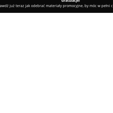
Gratulacje!
awdź już teraz jak odebrać materiały promocyjne, by móc w pełni c
in
Pizzeria UNO Koszalin
O firmie:
Pizzeria znajdująca się przy ul
określana jako
Pizzeria UNO Ko
poprzez promowanie "kosmiczny
pizzy "nie z tego świata", obej
Pokaż więcej >>
kompozycje, które wyróżniają 
zestawieniami składników. Menu
wysokogatunkowe produkty oraz 
Pizzeria UNO Koszalin odpowia
dietę wegetariańską i wegańsk
sera mozzarella oraz cheddara.