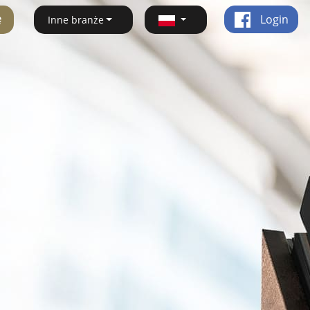
ę
Login
Inne branże