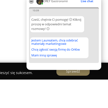
ORŁY Gastronomii
Live chat
10:09
Cześć, chętnie Ci pomogę! 🙂 Kliknij
proszę w odpowiedni temat
rozmowy! 🙂
Jestem Laureatem, chcę odebrać
materiały marketingowe
Chcę zgłosić swoją firmę do Orłów
Mam inną sprawę
Sprawdź
ieszyć się sukcesem.