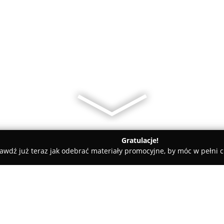
Gratulacje!
awdź już teraz jak odebrać materiały promocyjne, by móc w pełni c
rk
Sklepy Cynamonowe Malbork