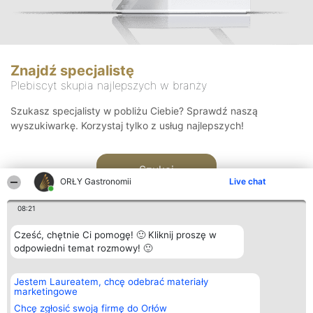
Znajdź specjalistę
Plebiscyt skupia najlepszych w branży
Szukasz specjalisty w pobliżu Ciebie? Sprawdź naszą
wyszukiwarkę. Korzystaj tylko z usług najlepszych!
Szukaj
ORŁY Gastronomii
Live chat
08:21
Cześć, chętnie Ci pomogę! 🙂 Kliknij proszę w
odpowiedni temat rozmowy! 🙂
Organizator plebiscytu
Plebiscyt
Kontakt
Jestem Laureatem, chcę odebrać materiały
Bright Side Solutions sp. z o.
Laureaci
Kontakt
marketingowe
o. sp. k.
Lista
ul. Ruska 22
wszystkich
Chcę zgłosić swoją firmę do Orłów