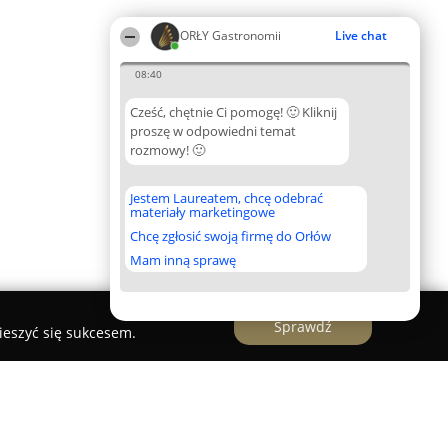
ORŁY Gastronomii
Live chat
08:40
Cześć, chętnie Ci pomogę! 🙂 Kliknij
proszę w odpowiedni temat
rozmowy! 🙂
Jestem Laureatem, chcę odebrać
materiały marketingowe
Chcę zgłosić swoją firmę do Orłów
Mam inną sprawę
Sprawdź
ieszyć się sukcesem.