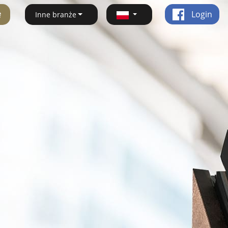
ę
Login
Inne branże