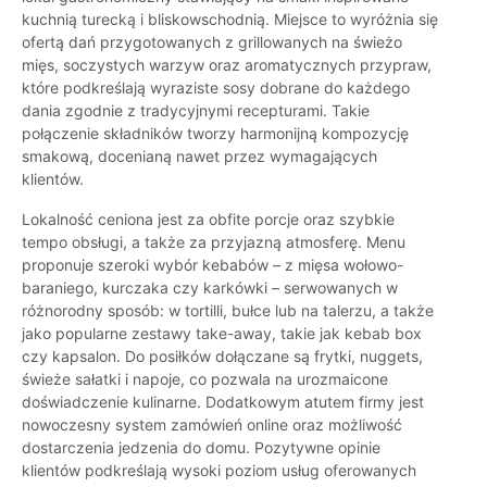
kuchnią turecką i bliskowschodnią. Miejsce to wyróżnia się
ofertą dań przygotowanych z grillowanych na świeżo
mięs, soczystych warzyw oraz aromatycznych przypraw,
które podkreślają wyraziste sosy dobrane do każdego
dania zgodnie z tradycyjnymi recepturami. Takie
połączenie składników tworzy harmonijną kompozycję
smakową, docenianą nawet przez wymagających
klientów.
Lokalność ceniona jest za obfite porcje oraz szybkie
tempo obsługi, a także za przyjazną atmosferę. Menu
proponuje szeroki wybór kebabów – z mięsa wołowo-
baraniego, kurczaka czy karkówki – serwowanych w
różnorodny sposób: w tortilli, bułce lub na talerzu, a także
jako popularne zestawy take-away, takie jak kebab box
czy kapsalon. Do posiłków dołączane są frytki, nuggets,
świeże sałatki i napoje, co pozwala na urozmaicone
doświadczenie kulinarne. Dodatkowym atutem firmy jest
nowoczesny system zamówień online oraz możliwość
dostarczenia jedzenia do domu. Pozytywne opinie
klientów podkreślają wysoki poziom usług oferowanych