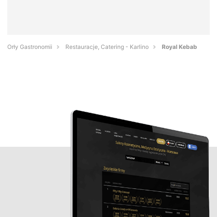
Orły Gastronomii
Restauracje, Catering - Karlino
Royal Kebab