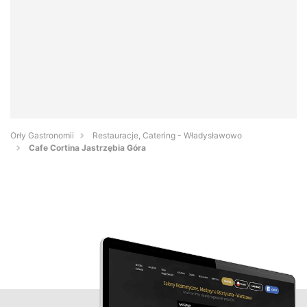
Orły Gastronomii
Restauracje, Catering - Władysławowo
Cafe Cortina Jastrzębia Góra