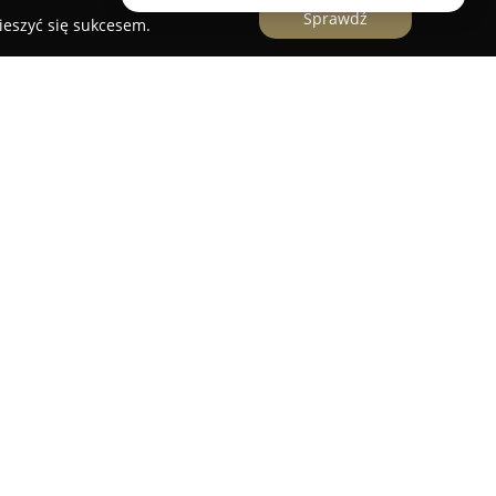
Sprawdź
ieszyć się sukcesem.
y ulicy Kilińskiego 13 w Golubiu-Dobrzyniu
zny w tej lokalizacji. Lokal wyróżnia się
j kuchni włoskiej oraz szerokiego wachlarza
 bliskowschodnią. W menu można znaleźć
ientalne, z których szczególnym uznaniem cieszą
ebaby. Koncepcja działalności opiera się na
dników oraz oryginalnych przypraw, co przekłada
owe serwowanych potraw.
ona jest za uprzejmość, a wnętrze lokalu
. Wysoka jakość posiłków oraz krótki czas