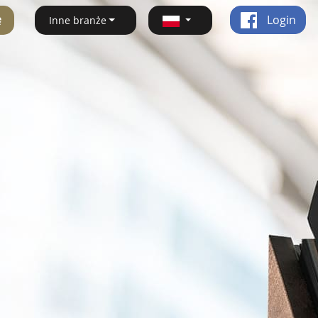
ę
Login
Inne branże