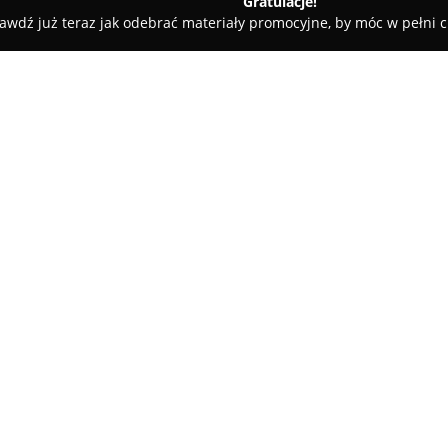
Gratulacje!
awdź już teraz jak odebrać materiały promocyjne, by móc w pełni c
-Dobrzyń
Pizzeria Capone
O firmie:
Pizzeria Capone
usytuowana prz
stanowi znany punkt gastronomic
połączeniem smaków tradycyjne
potraw inspirowanych kuchnią
Pokaż więcej >>
różnorodne dania tureckie i or
się starannie przygotowywane k
wykorzystywaniu świeżych skła
się na wyjątkowe walory smak
Obsługa w Pizzerii Capone ceni
postrzegane jest jako przytulne