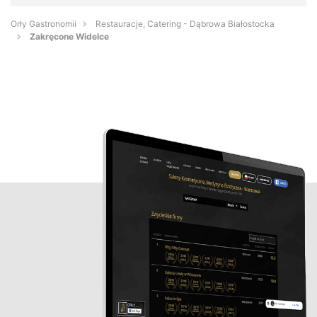
Orły Gastronomii
Restauracje, Catering - Dąbrowa Białostocka
Zakręcone Widelce