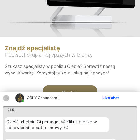
Znajdź specjalistę
Plebiscyt skupia najlepszych w branży
Szukasz specjalisty w pobliżu Ciebie? Sprawdź naszą
wyszukiwarkę. Korzystaj tylko z usług najlepszych!
Szukaj
ORŁY Gastronomii
Live chat
21:51
Cześć, chętnie Ci pomogę! 🙂 Kliknij proszę w
odpowiedni temat rozmowy! 🙂
Organizator plebiscytu
Plebiscyt
Kontakt