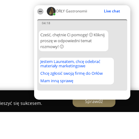
ORŁY Gastronomii
Live chat
04:18
Cześć, chętnie Ci pomogę! 🙂 Kliknij
proszę w odpowiedni temat
rozmowy! 🙂
Jestem Laureatem, chcę odebrać
materiały marketingowe
Chcę zgłosić swoją firmę do Orłów
Mam inną sprawę
Sprawdź
ieszyć się sukcesem.