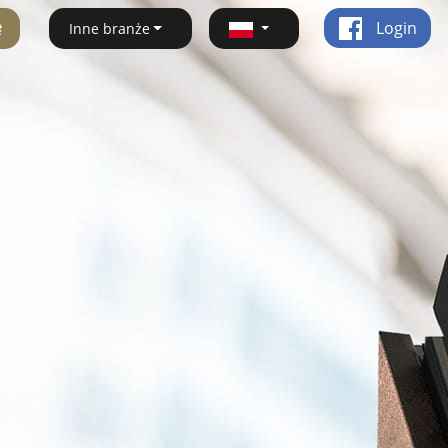
ę
Login
Inne branże