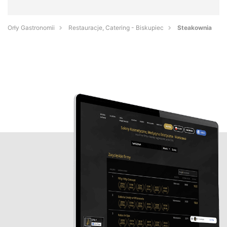
Orły Gastronomii
Restauracje, Catering - Biskupiec
Steakownia