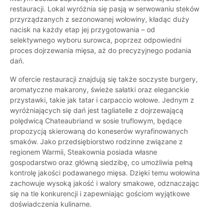
restauracji. Lokal wyróżnia się pasją w serwowaniu steków
przyrządzanych z sezonowanej wołowiny, kładąc duży
nacisk na każdy etap jej przygotowania – od
selektywnego wyboru surowca, poprzez odpowiedni
proces dojrzewania mięsa, aż do precyzyjnego podania
dań.
W ofercie restauracji znajdują się także soczyste burgery,
aromatyczne makarony, świeże sałatki oraz eleganckie
przystawki, takie jak tatar i carpaccio wołowe. Jednym z
wyróżniających się dań jest tagliatelle z dojrzewającą
polędwicą Chateaubriand w sosie truflowym, będące
propozycją skierowaną do koneserów wyrafinowanych
smaków. Jako przedsiębiorstwo rodzinne związane z
regionem Warmii, Steakownia posiada własne
gospodarstwo oraz główną siedzibę, co umożliwia pełną
kontrolę jakości podawanego mięsa. Dzięki temu wołowina
zachowuje wysoką jakość i walory smakowe, odznaczając
się na tle konkurencji i zapewniając gościom wyjątkowe
doświadczenia kulinarne.