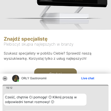
Znajdź specjalistę
Plebiscyt skupia najlepszych w branży
Szukasz specjalisty w pobliżu Ciebie? Sprawdź naszą
wyszukiwarkę. Korzystaj tylko z usług najlepszych!
Szukaj
ORŁY Gastronomii
Live chat
15:12
Cześć, chętnie Ci pomogę! 🙂 Kliknij proszę w
odpowiedni temat rozmowy! 🙂
Organizator plebiscytu
Plebiscyt
Kontakt