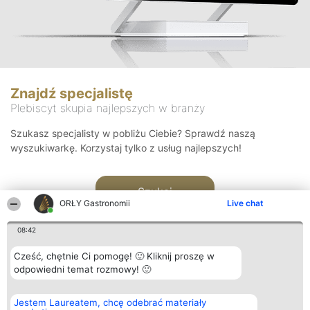
Znajdź specjalistę
Plebiscyt skupia najlepszych w branży
Szukasz specjalisty w pobliżu Ciebie? Sprawdź naszą
wyszukiwarkę. Korzystaj tylko z usług najlepszych!
Szukaj
ORŁY Gastronomii
Live chat
08:42
Cześć, chętnie Ci pomogę! 🙂 Kliknij proszę w
odpowiedni temat rozmowy! 🙂
Organizator plebiscytu
Plebiscyt
Kontakt
Jestem Laureatem, chcę odebrać materiały
Bright Side Solutions sp. z o.
Laureaci
Kontakt