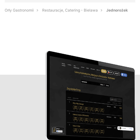
Orły Gastronomii
Restauracje, Catering - Bielawa
Jednorożek