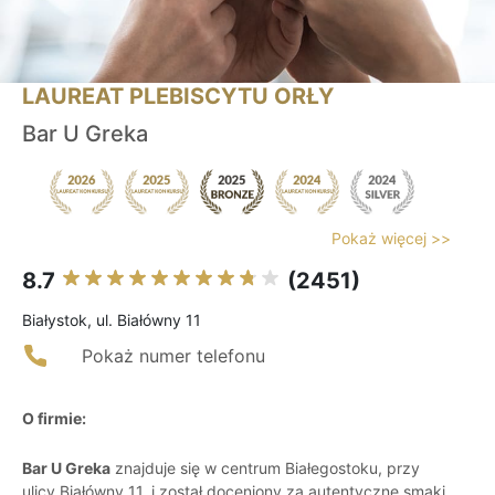
LAUREAT PLEBISCYTU ORŁY
Bar U Greka
Pokaż więcej >>
8.7
(2451)
Białystok, ul. Białówny 11
Pokaż numer telefonu
O firmie:
Bar U Greka
znajduje się w centrum Białegostoku, przy
ulicy Białówny 11, i został doceniony za autentyczne smaki