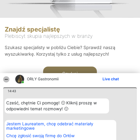
Znajdź specjalistę
Plebiscyt skupia najlepszych w branży
Szukasz specjalisty w pobliżu Ciebie? Sprawdź naszą
wyszukiwarkę. Korzystaj tylko z usług najlepszych!
Szukaj
ORŁY Gastronomii
Live chat
14:43
Cześć, chętnie Ci pomogę! 🙂 Kliknij proszę w
odpowiedni temat rozmowy! 🙂
Organizator plebiscytu
Plebiscyt
Kontakt
Jestem Laureatem, chcę odebrać materiały
Bright Side Solutions sp. z o.
Laureaci
Kontakt
marketingowe
o. sp. k.
Lista
ul. Ruska 22
wszystkich
Chcę zgłosić swoją firmę do Orłów
Wrocław 50-079
Laureatów